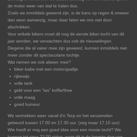
de motor weer van stal te halen dus.
Zoals we inmiddels gewend zijn, is de kans op regen & onweer
dan weer aanwezig, maar daar laten we ons niet door
afschrikken.
Voor enkele bikers moet dit nog de eerste biker-tocht van dit
jaar worden, we verwachten dus ook de nieuwelingen.
Diegene die al vaker mee zijn geweest, kunnen inmiddels niet
meer zonder dit spectaculaire tochtje.
Wat nemen we ook alweer mee?
biker-babe met een motorsjaaltje
rijbewijs
volle tank
geld voor een "tas" koffie/thee
volle maag
goed humeur
We vertrekken weer vanaf d'n Terp en het verzamelen
gebeurd tussen 17.00 en 17.30 uur. (zeg maar 17.15 uur)
Wie heeft er nog een goed idee voor een mooie tocht? We
kunnen tot circa 22.00 rijden, want dit is de langste dag van