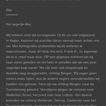
Abe
**********
Hoi negertje Abe,
Wij hebben onze tijd tot ongeveer 19.45 uur ook volgetoerd.
In Heijen, kwamen wij erachter dat er niemad meer achter ons
zat. Met lichtsignalen probeerden wij de anderen te
waarschuwen, maar dit hielp niet echt. Frank H., zo eigenwijs
als ie is, reed maar door. OP een gegeven moment zijn wij
naar voren gereden en om hem te vertellen dat we een paar
negertjes kwijt waren. We zijn toen ook omgedraaid en
dezelfde weg teruggereden, richting Bergen. Wij zagen geen
motors meer rijden, dus de andere negers veronderstelden wij
hadden ons gekruist. Toen zijn we richting Bergen, naar de
Toeristenweg getoerd. Vervolgens gingen de motoren naar
Wellerlooi, Arcen, het pond over naar Lottum. Van daaruit
bromden we richting Melderslo, Tienray, Castenray naar het
Spurriemokkeriek. Jammer dat we de tocht niet met z'n allen