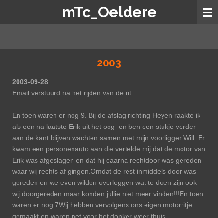
mTc_Oeldere
Ga
direct
naar
de
hoofdinhoud
2003
2003-09-28
Email verstuurd na het rijden van de rit:
En toen waren er nog 9.
Bij de afslag richting Heyen raakte ik
als een na laatste Erik uit het oog en ben een stukje verder
aan de kant blijven wachten samen met mijn voorligger Will. Er
kwam een personenauto aan die vertelde mij dat de motor van
Erik was afgeslagen en dat hij daarna rechtdoor was gereden
waar wij rechts af gingen.
Omdat de rest inmiddels door was
gereden en we even wilden overleggen wat te doen zijn ook
wij doorgereden maar konden jullie niet meer vinden!!!
En toen
waren er nog 7
Wij hebben vervolgens ons eigen motorritje
gemaakt en waren net voor het donker weer thuis