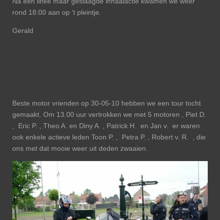
Na een linke maar geslaagde inhaalactie kwamen we weer
rond 18:00 aan op ’t pleintje.
Gerald
Beste motor vrienden op 30-05-10 hebben we een tour tocht
gemaakt. Om 13.00 uur vertrokken we met 5 motoren , Piet D.
, Eric P. , Theo A. en Diny A. , Patrick H. en Jan v. er waren
ook enkele actieve leden Toon P. , Petra P. , Robert v. R. , die
ons met dat mooie weer uit deden zwaaien.