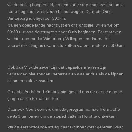
we de afslag Langenfeld, na een korte stop gaan we aan onze
route beginnen via diverse binnenwegen. De route Oirlo-
Winterberg is ongeveer 300km.
Na een goede lange nachtrust en ons ontbijtje, willen we om
09:30 uur aan de terugreis naar Oirlo beginnen. Eerst maken
we hier een rondje Winterberg-Willingen om daarna het
voorwiel richting huiswaarts te zetten via een route van 350km.
Ook Jan V. wilde zeker zijn dat bepaalde mensen zijn
verjaardag niet zouden verpesten en was er dus als de kippen
bij om ons uit te zwaaien.
Groentje André had z’n tank niet gevuld dus de eerste etappe
ging naar de texaan in Horst.
Daar ook Court een druk middagprogramma had hierna effe
de A73 genomen om de stoplichthitte in Horst te ontwijken.
Via de eerstvolgende afslag naar Grubbenvorst gereden waar