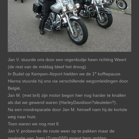
Jan V. stuurde ons door een regenbuitje heen richting Weert
(de rest van de middag bleef het droog).
e
In Budel op Kempen-Airport hielden we de 1
koffiepauze.
Hierna stuurde hij ons via verschillende wegomleidingen door
België,
Jan M. (met bril) zijn motor begon hier nog harder te knallen
als dat we gewend waren (HarleyDavidson?sleutelen?).
Na een noodreparatie door Jan M. himself nam hij de kortste
weg naar huis.
Toen waren we nog met 8.
Jan V. probeerde de route weer op te pakken maar de
navigatie van Joep (Zumo550) moest hem redden.