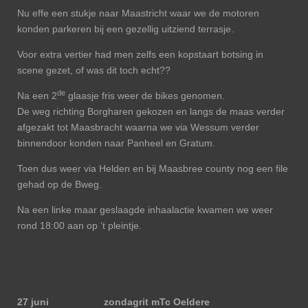
Nu effe een stukje naar Maastricht waar we de motoren
konden parkeren bij een gezellig uitziend terrasje.
Voor extra vertier had men zelfs een kopstaart botsing in
scene gezet, of was dit toch echt??
de
Na een 2
glaasje fris weer de bikes genomen.
De weg richting Borgharen gekozen en langs de maas verder
afgezakt tot Maasbracht waarna we via Wessum verder
binnendoor konden naar Panheel en Gratum.
Toen dus weer via Helden en bij Maasbree county nog een file
gehad op de Bweg.
Na een linke maar geslaagde inhaalactie kwamen we weer
rond 18:00 aan op ’t pleintje.
27 juni zondagrit mTc Oeldere