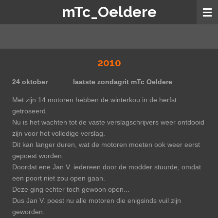
mTc_Oeldere
Ga
direct
naar
de
hoofdinhoud
2010
24 oktober laatste zondagrit mTc Oeldere
Met zijn 14 motoren hebben de winterkou in de herfst
getroseerd.
Nu is het wachten tot de vaste verslagschrijvers weer ontdooid
zijn voor het volledige verslag.
Dit kan langer duren, wat de motoren moeten ook weer eerst
gepoest worden.
Doordat ene Jan V. iedereen door de modder stuurde, omdat
een poort niet zou open gaan.
Deze ging echter toch gewoon open...
Dus Jan V. poest nu alle motoren die enigsinds vuil zijn
geworden.