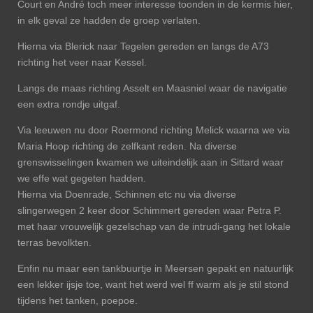
Court en André toch meer interesse toonden in de kermis hier,
in elk geval ze hadden de groep verlaten.
Hierna via Blerick naar Tegelen gereden en langs de A73
richting het veer naar Kessel.
Langs de maas richting Asselt en Maasniel waar de navigatie
een extra rondje uitgaf.
Via leeuwen nu door Roermond richting Melick waarna we via
Maria Hoop richting de zelfkant reden. Na diverse
grenswisselingen kwamen we uiteindelijk aan in Sittard waar
we effe wat gegeten hadden.
Hierna via Doenrade, Schinnen etc nu via diverse
slingerwegen 2 keer door Schimmert gereden waar Petra P.
met haar vrouwelijk gezelschap van de intrudi-gang het lokale
terras bevolkten.
Enfin nu maar een tankbuurtje in Meersen gepakt en natuurlijk
een lekker ijsje toe, want het werd wel ff warm als je stil stond
tijdens het tanken, poepoe.