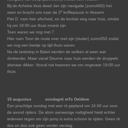
Bij de Achelse kluis deed Jan zijn navigatie (zumo660) het
e
weer en bracht ons naar de 2
koffiepauze in Vessem.
Piet D. nam hier afscheid, en de kortste weg naar huis, omdat
hij om 18:00 uur thuis moest zijn.
Toen waren we nog met 7.
Hier nam Toon de route over met zijn (stuiter) zumo550 zodat
we nog een beetje op tijd thuis waren.
Na de tankstop in Bakel werden de wolken al weer wat
donkerder. Maar vanaf Deurne naar huis werden de druppels
alsmaar dikker. Vooral nat kwamen we om ongeveer 19:00 uur
thuis.
15 augustus zondagrit mTc Oeldere
Een prachtige zondag met een rit gepland om 16.00 uur voor
de avond rijders. De alom aanwezige nattigheid hield echter
iedereen tegen om zijn pony is extra schoon te rijden. Geen rit
dus en dus ook geen verder verslag.