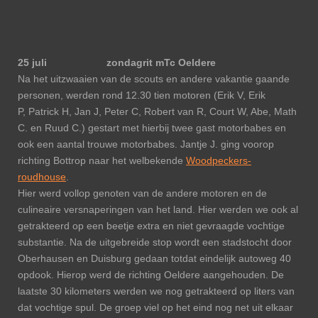
25 juli zondagrit mTc Oeldere
Na het uitzwaaien van de scouts en andere vakantie gaande
personen, werden rond 12.30 tien motoren (Erik V, Erik
P, Patrick H, Jan J, Peter C, Robert van R, Court W, Abe, Math
C. en Ruud C.) gestart met hierbij twee gast motorbabes en
ook een aantal trouwe motorbabes. Jantje J. ging voorop
richting Bottrop naar het welbekende
Woodpeckers-
roudhouse
.
Hier werd vollop genoten van de andere motoren en de
culineaire versnaperingen van het land. Hier werden we ook al
getrakteerd op een beetje extra en niet gevraagde vochtige
substantie. Na de uitgebreide stop wordt een stadstocht door
Oberhausen en Duisburg gedaan totdat eindelijk autoweg 40
opdook. Hierop werd de richting Oeldere aangehouden. De
laatste 30 kilometers werden we nog getrakteerd op liters van
dat vochtige spul. De groep viel op het eind nog net uit elkaar