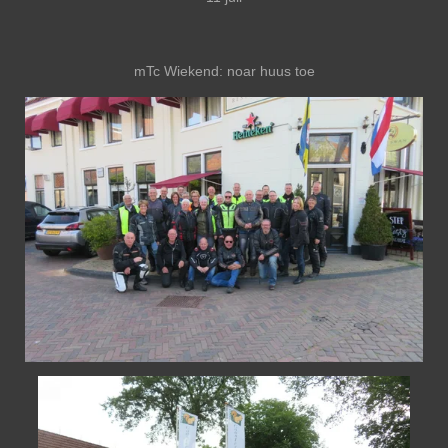
mTc Wiekend: noar huus toe