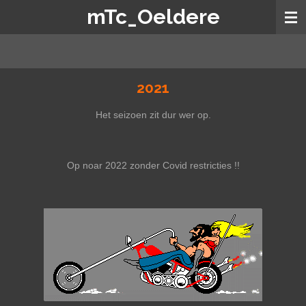
mTc_Oeldere
Ga
direct
naar
de
hoofdinhoud
2021
Het seizoen zit dur wer op.
Op noar 2022 zonder Covid restricties !!